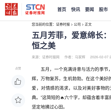
首页
快讯
要闻
股市
您当前的位置：
证券时报
>
公司
>
正文
五月芳菲，爱意绵长：
恒之美
来源：证券时报网
作者：马家辉
2026-02-07 
五月，一个充满诗意与活力的季节
点赞
辉，万物复苏，生机勃勃。在这个美好的
爱，对情感的渴求，以及对美好事物的无
典。”这简短的🔥六个字，却蕴含着丰
坚定地拂过心田。